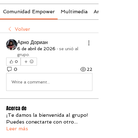
Comunidad Empower
Multimedia
Archivos
Volver
Арно Дориан
6 de abril de 2026
·
se unió al
grupo.
0
0
22
Write a comment...
Acerca de
¡Te damos la bienvenida al grupo!
Puedes conectarte con otro
...
Leer más