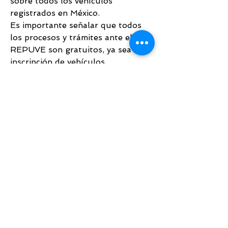
sobre todos los vehículos 
registrados en México.
Es importante señalar que todos 
los procesos y trámites ante el 
REPUVE son gratuitos, ya sea 
inscripción de vehículos, 
presentación de avisos y/o 
consulta del registro.
OTROS
Facturar mi pedido
Conócenos