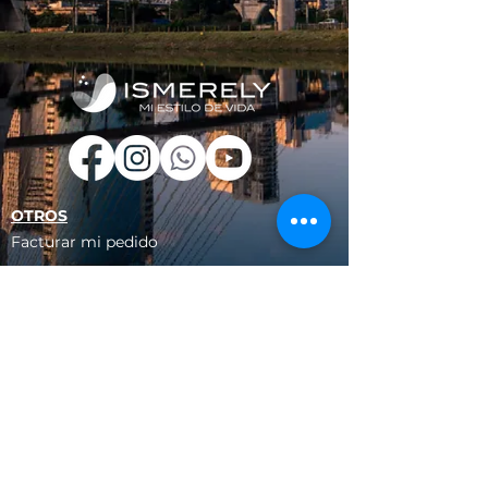
OTROS
Facturar mi pedido
Conócenos
Encuentrános
Blogs
LEGALES
Política de Cookies
Ética y Cumplimiento
Aviso de Privacidad