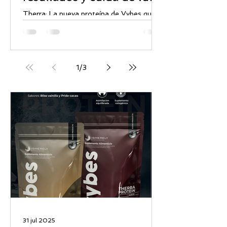
bienestar
Therra: La nueva proteína de Vybes que
redefine tus resultados y cuida de tu
bienestar. ¿Quién dijo que una proteína es
solo para el gym?...
1
/
3
31 jul 2025