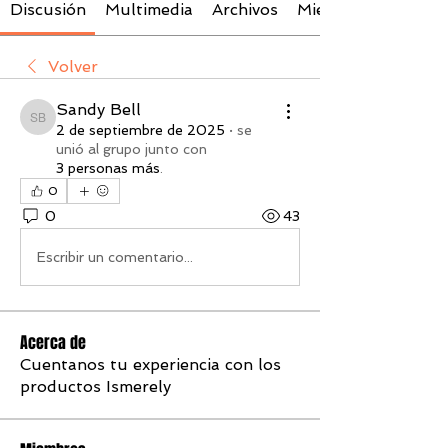
Discusión
Multimedia
Archivos
Miembros
Volver
Sandy Bell
Sandy Bell
2 de septiembre de 2025
·
se
unió al grupo junto con
3 personas más
.
0
0
43
Escribir un comentario...
Acerca de
Cuentanos tu experiencia con los
productos Ismerely