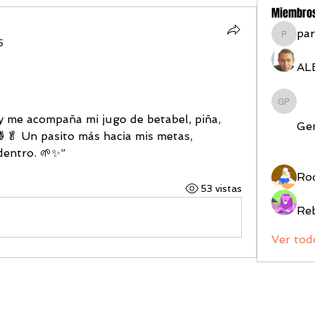
Miembro
par
parraso
5
AL
Gemma 
y me acompaña mi jugo de betabel, piña, 
Ge
🥬 Un pasito más hacia mis metas, 
dentro. 🌱✨”
Rod
53 vistas
Re
Ver tod