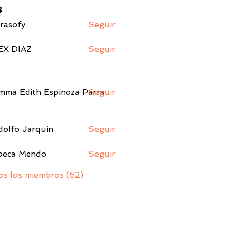
s
rasofy
Seguir
fy
EX DIAZ
Seguir
Edith Espinoza Parra
mma Edith Espinoza Parra
Seguir
olfo Jarquin
Seguir
beca Mendo
Seguir
os los miembros (62)