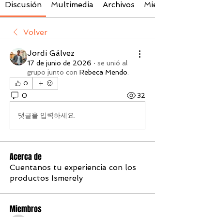
Discusión
Multimedia
Archivos
Miembros
Volver
Jordi Gálvez
17 de junio de 2026
·
se unió al
grupo junto con
Rebeca Mendo
.
0
0
32
댓글을 입력하세요.
Acerca de
Cuentanos tu experiencia con los
productos Ismerely
Miembros