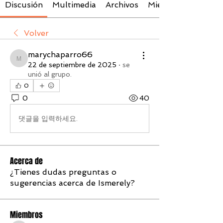
Discusión
Multimedia
Archivos
Miembros
Volver
marychaparro66
marychaparro66
22 de septiembre de 2025
·
se
unió al grupo.
0
0
40
댓글을 입력하세요.
Acerca de
¿Tienes dudas preguntas o
sugerencias acerca de Ismerely?
Miembros