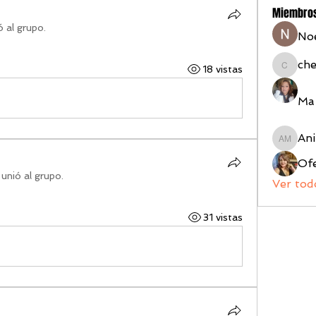
Miembro
ó al grupo.
No
ch
18 vistas
chelac
Ma 
Ani
Anita M
Ofe
 unió al grupo.
Ver tod
31 vistas