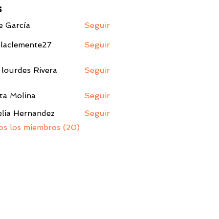
s
e García
Seguir
elaclemente27
Seguir
lemente27
lourdes Rivera
Seguir
ta Molina
Seguir
olina
lia Hernandez
Seguir
os los miembros (20)