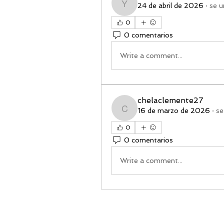
24 de abril de 2026
·
se u
yolisp4sillas
0
0 comentarios
Write a comment...
chelaclemente27
16 de marzo de 2026
·
se
chelaclemente27
0
0 comentarios
Write a comment...