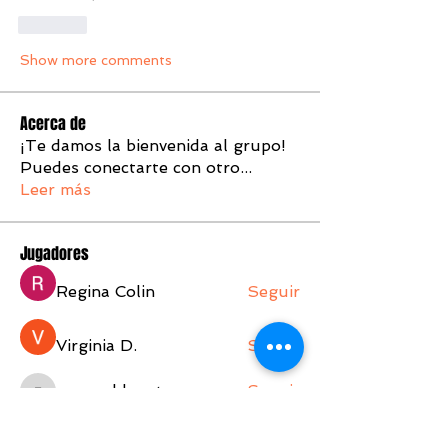
Like
Show more comments
Acerca de
¡Te damos la bienvenida al grupo!
Puedes conectarte con otro
...
Leer más
Jugadores
Regina Colin
Seguir
Virginia D.
Seguir
esmeralda-gtzz
Seguir
esmeralda-gtzz
Alfonso Castro
Seguir