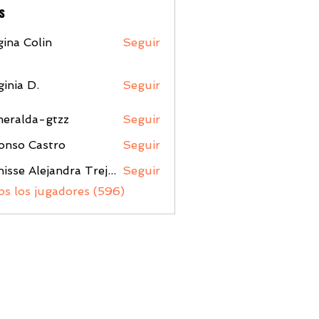
s
ina Colin
Seguir
ginia D.
Seguir
meralda-gtzz
Seguir
da-gtzz
onso Castro
Seguir
Denisse Alejandra Trejo Lopez
Seguir
os los jugadores (596)