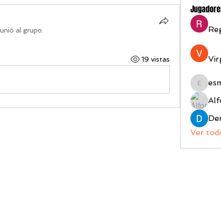
Jugadore
Reg
unió al grupo.
Vir
19 vistas
es
esmeral
Alf
Ver tod