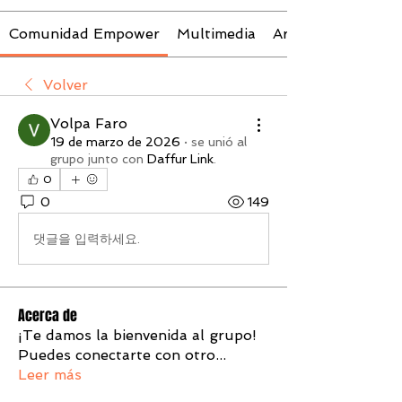
Comunidad Empower
Multimedia
Archivos
Volver
Volpa Faro
19 de marzo de 2026
·
se unió al
grupo junto con
Daffur Link
.
0
0
149
댓글을 입력하세요.
Acerca de
¡Te damos la bienvenida al grupo!
Puedes conectarte con otro
...
Leer más