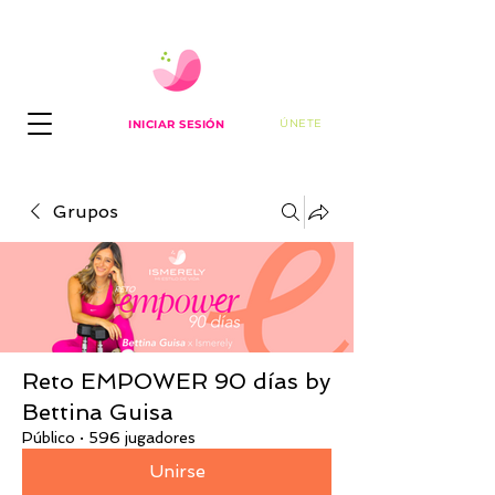
ÚNETE
INICIAR SESIÓN
Grupos
Reto EMPOWER 90 días by
Bettina Guisa
Público
·
596 jugadores
Unirse