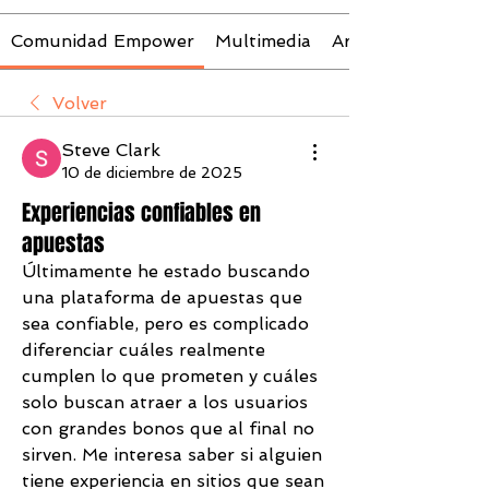
Comunidad Empower
Multimedia
Archivos
Volver
Steve Clark
10 de diciembre de 2025
Experiencias confiables en
apuestas
Últimamente he estado buscando 
una plataforma de apuestas que 
sea confiable, pero es complicado 
diferenciar cuáles realmente 
cumplen lo que prometen y cuáles 
solo buscan atraer a los usuarios 
con grandes bonos que al final no 
sirven. Me interesa saber si alguien 
tiene experiencia en sitios que sean 