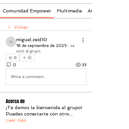
Comunidad Empower
Multimedia
Archivos
Volver
miguel.zeid10
miguel.zeid10
16 de septiembre de 2025
·
se
unió al grupo.
0
0
33
Write a comment...
Acerca de
¡Te damos la bienvenida al grupo!
Puedes conectarte con otro
...
Leer más