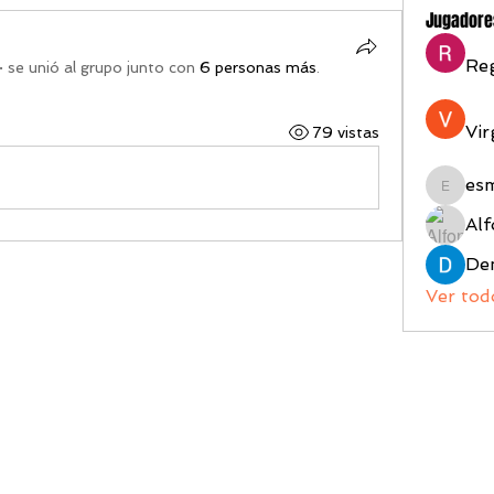
Jugadore
Reg
·
se unió al grupo junto con
6 personas más
.
Vir
79 vistas
es
esmeral
Alf
Ver tod