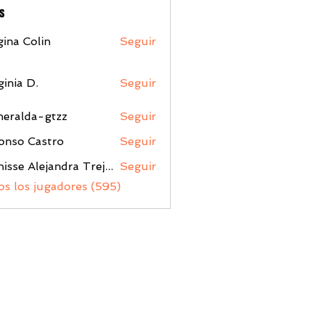
s
ina Colin
Seguir
ginia D.
Seguir
meralda-gtzz
Seguir
da-gtzz
onso Castro
Seguir
Denisse Alejandra Trejo Lopez
Seguir
os los jugadores (595)