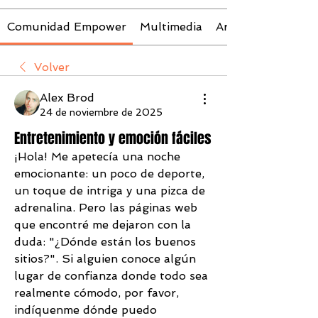
Comunidad Empower
Multimedia
Archivos
Volver
Alex Brod
24 de noviembre de 2025
Entretenimiento y emoción fáciles
¡Hola! Me apetecía una noche 
emocionante: un poco de deporte, 
un toque de intriga y una pizca de 
adrenalina. Pero las páginas web 
que encontré me dejaron con la 
duda: "¿Dónde están los buenos 
sitios?". Si alguien conoce algún 
lugar de confianza donde todo sea 
realmente cómodo, por favor, 
indíquenme dónde puedo 