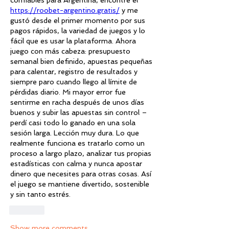
confiables para Argentina, encontré el 
https://roobet-argentino.gratis/
 y me 
gustó desde el primer momento por sus 
pagos rápidos, la variedad de juegos y lo 
fácil que es usar la plataforma. Ahora 
juego con más cabeza: presupuesto 
semanal bien definido, apuestas pequeñas 
para calentar, registro de resultados y 
siempre paro cuando llego al límite de 
pérdidas diario. Mi mayor error fue 
sentirme en racha después de unos días 
buenos y subir las apuestas sin control – 
perdí casi todo lo ganado en una sola 
sesión larga. Lección muy dura. Lo que 
realmente funciona es tratarlo como un 
proceso a largo plazo, analizar tus propias 
estadísticas con calma y nunca apostar 
dinero que necesites para otras cosas. Así 
el juego se mantiene divertido, sostenible 
y sin tanto estrés.
Like
Show more comments