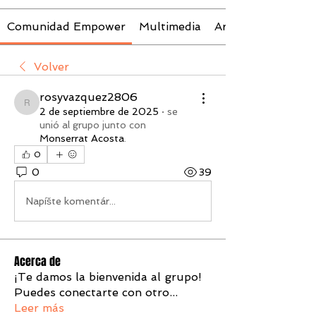
Comunidad Empower
Multimedia
Archivos
Volver
rosyvazquez2806
rosyvazquez2806
2 de septiembre de 2025
·
se
unió al grupo junto con
Monserrat Acosta
.
0
0
39
Napíšte komentár...
Acerca de
¡Te damos la bienvenida al grupo!
Puedes conectarte con otro
...
Leer más