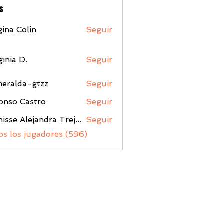
s
ina Colin
Seguir
ginia D.
Seguir
meralda-gtzz
Seguir
da-gtzz
onso Castro
Seguir
Denisse Alejandra Trejo Lopez
Seguir
os los jugadores (596)