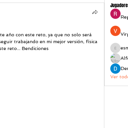
Jugadore
Reg
Vir
te año con este reto, ya que no solo será 
seguir trabajando en mi mejor versión, física 
es
ste reto... Bendiciones
esmeral
Alf
Ver tod