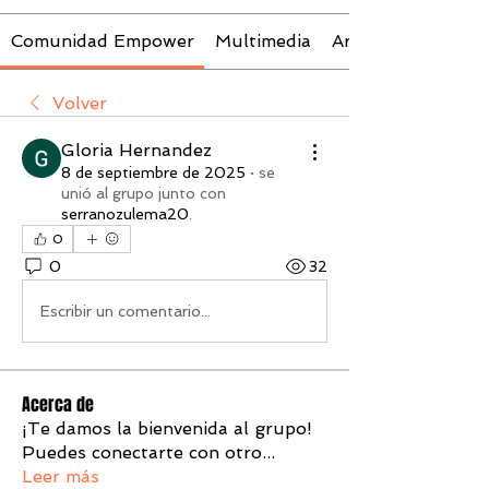
Comunidad Empower
Multimedia
Archivos
Volver
Gloria Hernandez
8 de septiembre de 2025
·
se
unió al grupo junto con
serranozulema20
.
0
0
32
Escribir un comentario...
Acerca de
¡Te damos la bienvenida al grupo!
Puedes conectarte con otro
...
Leer más