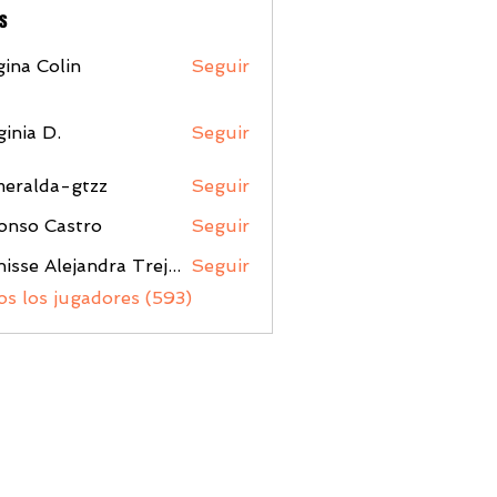
s
ina Colin
Seguir
ginia D.
Seguir
meralda-gtzz
Seguir
da-gtzz
onso Castro
Seguir
Denisse Alejandra Trejo Lopez
Seguir
os los jugadores (593)