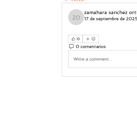
zamahara sanchez ort
17 de septiembre de 202
zamahara sanchez orti
0
0 comentarios
Write a comment...