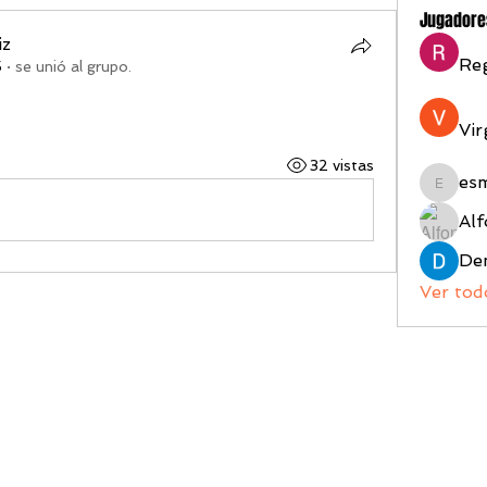
Jugadore
iz
Reg
5
·
se unió al grupo.
z
Vir
32 vistas
es
esmeral
Alf
Ver tod