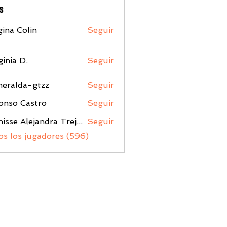
s
ina Colin
Seguir
ginia D.
Seguir
meralda-gtzz
Seguir
da-gtzz
onso Castro
Seguir
Denisse Alejandra Trejo Lopez
Seguir
os los jugadores (596)