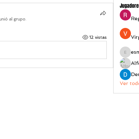
Jugadore
Reg
unió al grupo.
Vir
12 vistas
es
esmeral
Alf
Ver tod