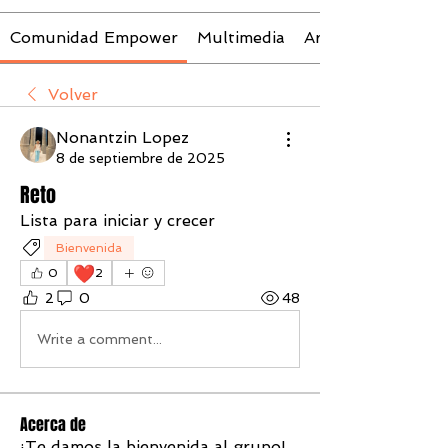
Comunidad Empower
Multimedia
Archivos
Volver
Nonantzin Lopez
8 de septiembre de 2025
Reto
Lista para iniciar y crecer
Bienvenida
❤️
0
2
2
0
48
Write a comment...
Acerca de
¡Te damos la bienvenida al grupo!