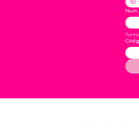
Num.
Códi