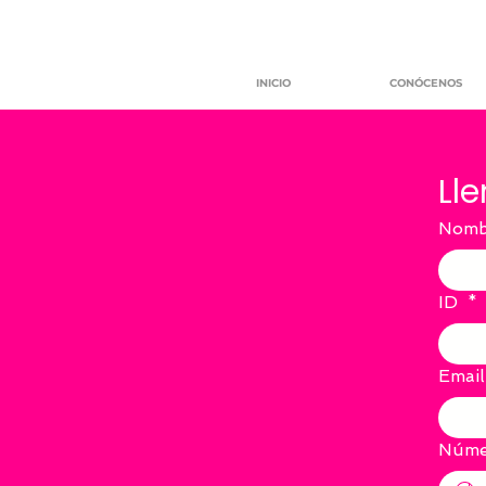
INICIO
CONÓCENOS
Lle
Nomb
ID
*
Email
Núme