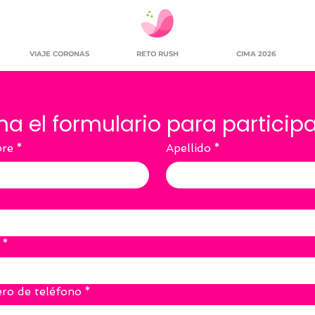
VIAJE CORONAS
RETO RUSH
CIMA 2026
na el formulario para particip
re
*
Apellido
*
*
ro de teléfono
*