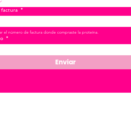
 factura
*
Agregar el número de factura donde compraste la proteína. 
go
*
Enviar
OTROS