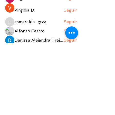
Virginia D.
Seguir
esmeralda-gtzz
Seguir
esmeralda-gtzz
Alfonso Castro
Seguir
Denisse Alejandra Trejo Lopez
Seguir
Ver todos los jugadores (596)