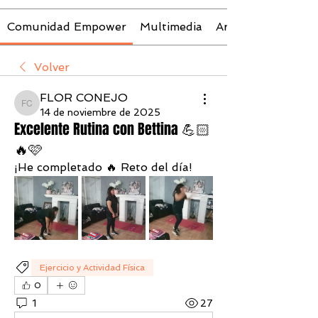
Comunidad Empower
Multimedia
Archivos
Volver
FLOR CONEJO
FLOR CONEJO
14 de noviembre de 2025
Excelente Rutina con Bettina 💪🏻
🔥🩷
¡He completado 🔥 Reto del día! 
Ejercicio y Actividad Física
0
1
27