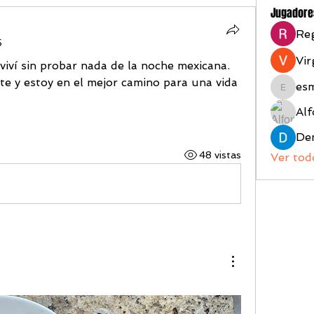
Jugadore
Reg
5
Vir
viví sin probar nada de la noche mexicana. 
e y estoy en el mejor camino para una vida 
es
esmeral
Alf
48 vistas
Ver tod