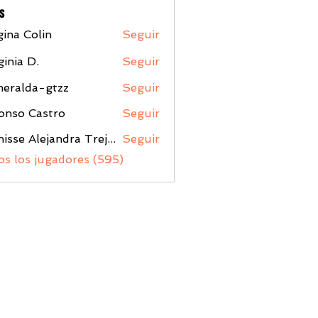
s
ina Colin
Seguir
ginia D.
Seguir
meralda-gtzz
Seguir
da-gtzz
onso Castro
Seguir
Denisse Alejandra Trejo Lopez
Seguir
os los jugadores (595)