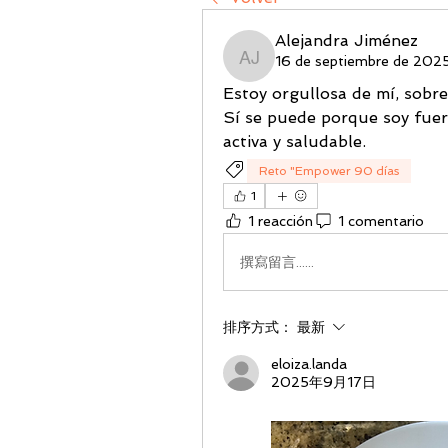
Alejandra Jiménez
16 de septiembre de 202
Alejandra Jiménez
Estoy orgullosa de mí, sobre
Sí se puede porque soy fuert
activa y saludable.
Reto "Empower 90 días
1
1 reacción
1 comentario
撰寫留言......
排序方式：
最新
eloiza.landa
2025年9月17日