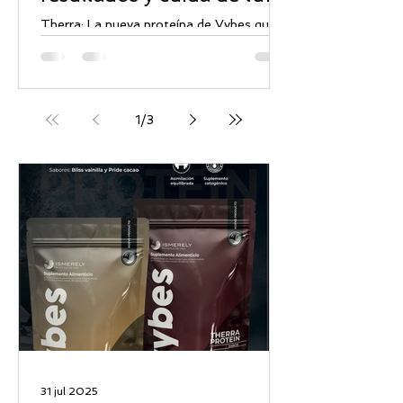
bienestar
Therra: La nueva proteína de Vybes que
redefine tus resultados y cuida de tu
bienestar. ¿Quién dijo que una proteína es
solo para el gym?...
1
/
3
31 jul 2025