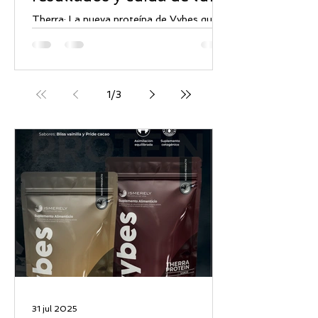
bienestar
Therra: La nueva proteína de Vybes que
redefine tus resultados y cuida de tu
bienestar. ¿Quién dijo que una proteína es
solo para el gym?...
1
/
3
31 jul 2025