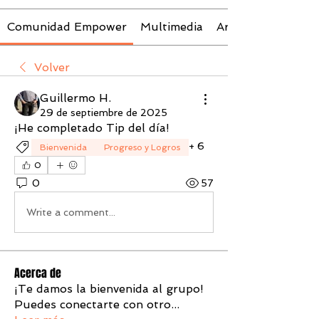
Comunidad Empower
Multimedia
Archivos
Volver
Guillermo H.
29 de septiembre de 2025
¡He completado Tip del día! 
+
6
Bienvenida
Progreso y Logros
0
0
57
Write a comment...
Acerca de
¡Te damos la bienvenida al grupo!
Puedes conectarte con otro
...