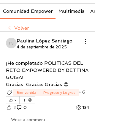
Comunidad Empower
Multimedia
Archivos
Volver
Paulina López Santiago
Paulina López Santiago
4 de septiembre de 2025
¡He completado POLITICAS DEL 
RETO EMPOWERED BY BETTINA 
GUISA! 
Gracias  Gracias Gracias 😍 
+
6
Bienvenida
Progreso y Logros
2
2
0
134
Write a comment...