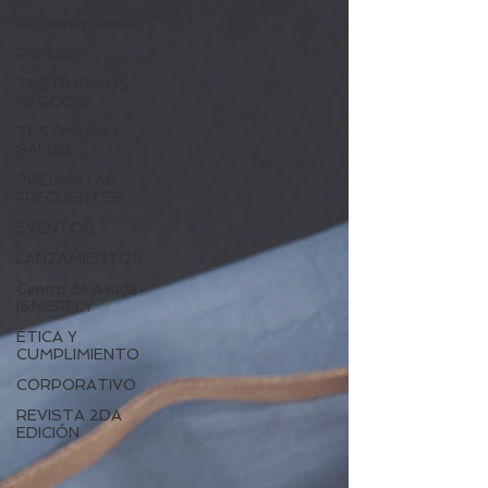
Lic. Nancy Gomez
Producto
TESTIMONIOS
NEGOCIO
TESTIMONIO
SALUD
PREGUNTAS
FRECUENTES
EVENTOS
LANZAMIENTOS
Centro de Ayuda
ISMERELY
ÉTICA Y
CUMPLIMIENTO
CORPORATIVO
REVISTA 2DA
EDICIÓN