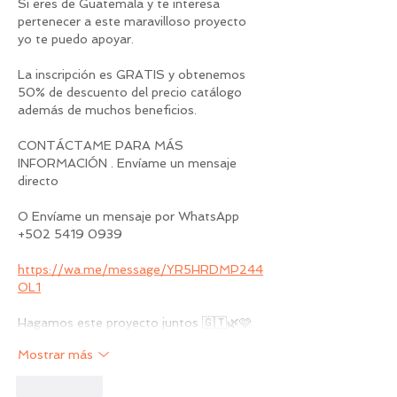
Si eres de Guatemala y te interesa 
pertenecer a este maravilloso proyecto 
yo te puedo apoyar. 
La inscripción es GRATIS y obtenemos 
50% de descuento del precio catálogo 
además de muchos beneficios. 
CONTÁCTAME PARA MÁS 
INFORMACIÓN . Envíame un mensaje 
directo 
O Envíame un mensaje por WhatsApp 
+502 5419 0939
https://wa.me/message/YR5HRDMP244
OL1
Hagamos este proyecto juntos 🇬🇹🌿🩷
Mostrar más
Me gusta