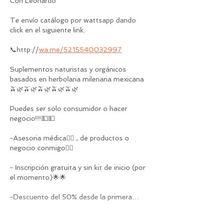
Con Leonardo
Te envío catálogo por wattsapp dando 
click en el siguiente link:
📞http://
wa.me/5215540032997
Suplementos naturistas y orgánicos 
basados en herbolaria milenaria mexicana
🫒🌿🫒🌿🫒🌿🫒🌿🫒🌿
Puedes ser solo consumidor o hacer 
negocio!!!💵💵
-Asesoria médica🧑‍⚕️ , de productos o 
negocio conmigo🧑‍⚕️
- Inscripción gratuita y sin kit de inicio (por 
el momento)🌟🌟
-Descuento del 50% desde la primera…