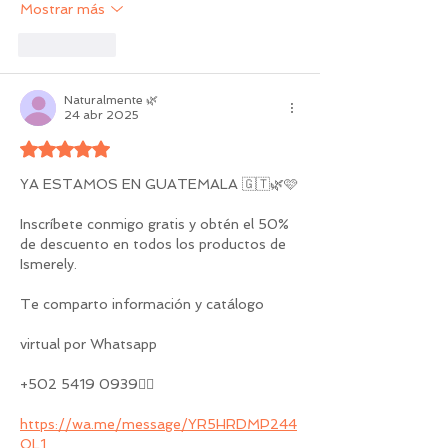
Mostrar más
Me gusta
Naturalmente 🌿
24 abr 2025
Obtuvo 5 de 5 estrellas.
YA ESTAMOS EN GUATEMALA 🇬🇹🌿🩷
Inscríbete conmigo gratis y obtén el 50% 
de descuento en todos los productos de 
Ismerely.
Te comparto información y catálogo
virtual por Whatsapp 
+502 5419 0939👇🏻
https://wa.me/message/YR5HRDMP244
OL1