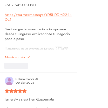
+502 5419 0939👇🏻
https://wa.me/message/YR5HRDMP244
OL1
Será un gusto asesorarte y te apoyaré 
desde tu ingreso explicándote tu negocio 
paso a paso.
Hagamos este proyecto juntos 🇬🇹🌿🩷
Mostrar más
Me gusta
Naturalmente 🌿
09 abr 2025
Obtuvo 5 de 5 estrellas.
Ismerely ya está en Guatemala. 