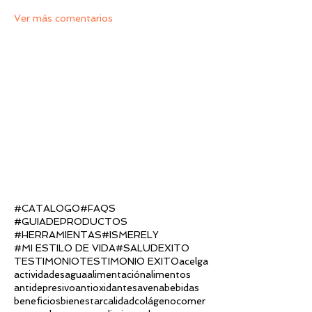
Ver más comentarios
#CATALOGO
#FAQS
#GUIADEPRODUCTOS
#HERRAMIENTAS
#ISMERELY
#MI ESTILO DE VIDA
#SALUD
EXITO
TESTIMONIO
TESTIMONIO EXITO
acelga
actividades
agua
alimentación
alimentos
antidepresivo
antioxidantes
avena
bebidas
beneficios
bienestar
calidad
colágeno
comer