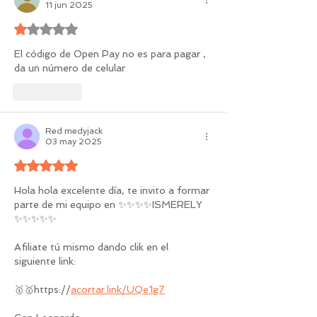
11 jun 2025
Obtuvo 1 de 5 estrellas.
El código de Open Pay no es para pagar , 
da un número de celular
Me gusta
Red medyjack
03 may 2025
Obtuvo 5 de 5 estrellas.
Hola hola excelente día, te invito a formar 
parte de mi equipo en ✨✨✨✨ISMERELY 
✨✨✨✨✨
Afiliate tú mismo dando clik en el 
siguiente link:
🥇🥇https://
acortar.link/UQe1g7