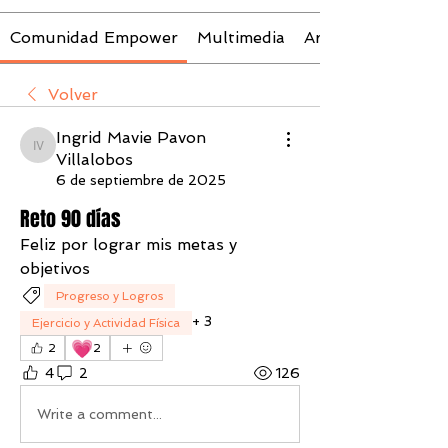
Comunidad Empower
Multimedia
Archivos
Volver
Ingrid Mavie Pavon
Ingrid Mavie Pavon Villalobos
Villalobos
6 de septiembre de 2025
Reto 90 días
Feliz por lograr mis metas y 
objetivos 
Progreso y Logros
+
3
Ejercicio y Actividad Física
💗
2
2
4
2
126
Write a comment...