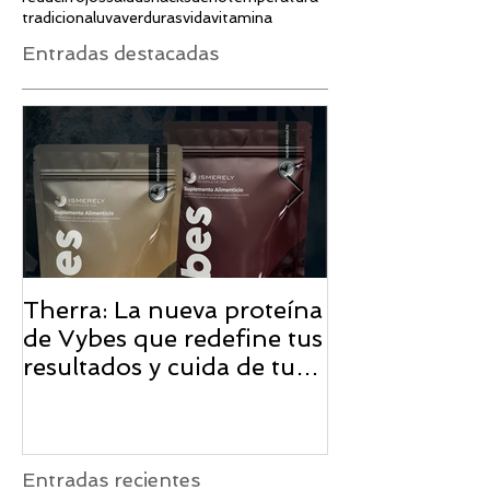
tradicional
uva
verduras
vida
vitamina
Entradas destacadas
Therra: La nueva proteína
¡La Primera C
de Vybes que redefine tus
ISMERELY ll
resultados y cuida de tu
bienestar
Entradas recientes