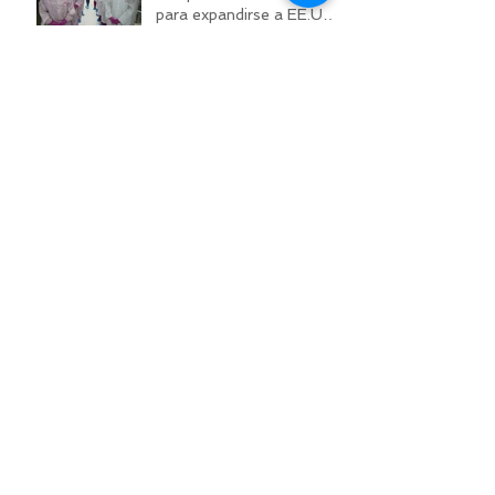
para expandirse a EE.UU.
y Canadá
Ismerely presenta sus
logros en el Summit
100k 2025
Reúne Ismerely a más de
mil 500 embajadores en
CIMA 2025
Therra: La nueva proteína
de Vybes que redefine tus
resultados y cuida de tu
bienestar
¡Prepárate para CIMA
2026