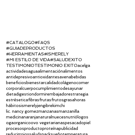
#CATALOGO
#FAQS
#GUIADEPRODUCTOS
#HERRAMIENTAS
#ISMERELY
#MI ESTILO DE VIDA
#SALUD
EXITO
TESTIMONIO
TESTIMONIO EXITO
acelga
actividades
agua
alimentación
alimentos
antidepresivo
antioxidantes
avena
bebidas
beneficios
bienestar
calidad
colágeno
comer
corporal
cuerpo
cumplimiento
desayunar
dieta
digestion
dormir
embajador
estrategia
estrés
etica
fibras
frutas
frutos
grasa
horas
hábitos
ismerely
jengibre
kimchi
lic. nancy gomez
manzanas
manzanilla
medicina
naranja
natural
nueces
nutriólogos
oga
organico
ovo vegetarianas
pesacado
piel
procesos
producto
proteína
publicidad
reducir
rojos
salud
snack
sueño
temperatura