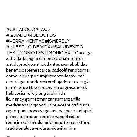
#CATALOGO
#FAQS
#GUIADEPRODUCTOS
#HERRAMIENTAS
#ISMERELY
#MI ESTILO DE VIDA
#SALUD
EXITO
TESTIMONIO
TESTIMONIO EXITO
acelga
actividades
agua
alimentación
alimentos
antidepresivo
antioxidantes
avena
bebidas
beneficios
bienestar
calidad
colágeno
comer
corporal
cuerpo
cumplimiento
desayunar
dieta
digestion
dormir
embajador
estrategia
estrés
etica
fibras
frutas
frutos
grasa
horas
hábitos
ismerely
jengibre
kimchi
lic. nancy gomez
manzanas
manzanilla
medicina
naranja
natural
nueces
nutriólogos
oga
organico
ovo vegetarianas
pesacado
piel
procesos
producto
proteína
publicidad
reducir
rojos
salud
snack
sueño
temperatura
tradicional
uva
verduras
vida
vitamina