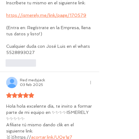
Inscríbete tu mismo en el siguiente link:
https://ismerely.me/link/page/170579
(Entra en: Regístrate en la Empresa, llena 
tus datos y listo!)
Cualquier duda con José Luis en el whats 
5528893027
Me gusta
Red medyjack
03 feb 2025
Obtuvo 5 de 5 estrellas.
Hola hola excelente día, te invito a formar 
parte de mi equipo en ✨✨✨✨ISMERELY 
✨✨✨✨✨
Afiliate tú mismo dando clik en el 
siguiente link:
🥇🥇https://
acortar.link/UQe1g7