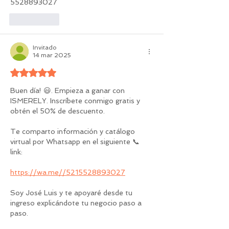
5528893027
Me gusta
Invitado
14 mar 2025
Obtuvo 5 de 5 estrellas.
Buen día! 😃. Empieza a ganar con 
ISMERELY. Inscríbete conmigo gratis y 
obtén el 50% de descuento.
Te comparto información y catálogo 
virtual por Whatsapp en el siguiente 📞 
link:
https://wa.me//5215528893027
Soy José Luis y te apoyaré desde tu 
ingreso explicándote tu negocio paso a 
paso.