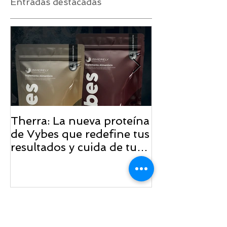
Entradas destacadas
Therra: La nueva proteína
¡La Primera C
de Vybes que redefine tus
ISMERELY ll
resultados y cuida de tu
bienestar
Entradas recientes