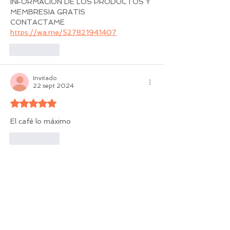
INFORMACION DE LOS PRODUCTOS Y 
MEMBRESIA GRATIS
CONTACTAME
https://wa.me/527821941407
Me gusta
Invitado
22 sept 2024
Obtuvo 5 de 5 estrellas.
El café lo máximo 
Me gusta