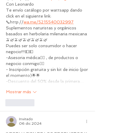
Con Leonardo
Te envío catálogo por wattsapp dando 
click en el siguiente link:
📞http://
wa.me/5215540032997
Suplementos naturistas y orgánicos 
basados en herbolaria milenaria mexicana
🫒🌿🫒🌿🫒🌿🫒🌿🫒🌿
Puedes ser solo consumidor o hacer 
negocio!!!💵💵
-Asesoria médica🧑‍⚕️ , de productos o 
negocio conmigo🧑‍⚕️
- Inscripción gratuita y sin kit de inicio (por 
el momento)🌟🌟
-Descuento del 50% desde la primera…
Mostrar más
Me gusta
Invitado
06 dic 2024